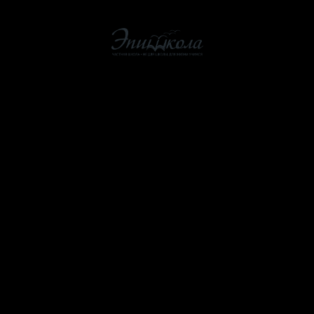
О школе
Как мы учим
Стоимость
Эпишкола Онлайн
Помощь школе
Учителям
Контакты
Расписание