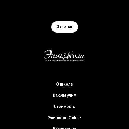
Зачетки
О школе
Как мы учим
Стоимость
ЭпишколаOnline