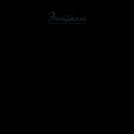
О школе
Как мы учим
Стоимость
ЭпишколаOnline
Помощь школе
Учителям
Контакты
Расписание