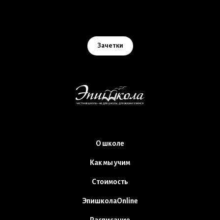
Зачетки
О школе
Как мы учим
Стоимость
ЭпишколаOnline