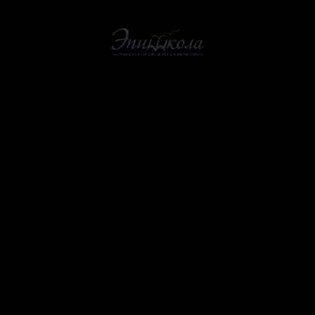
О школе
Как мы учим
Стоимость
ЭпишколаOnline
Помощь школе
Учителям
Контакты
Расписание