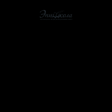
О школе
Как мы учим
Стоимость
ЭпишколаOnline
Помощь школе
Учителям
Контакты
Расписание