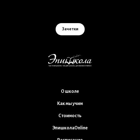
Зачетки
О школе
Как мы учим
Стоимость
ЭпишколаOnline