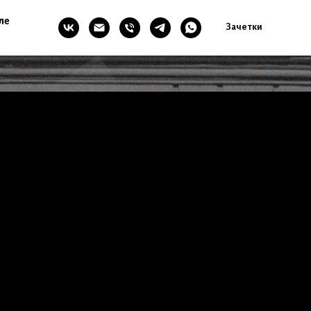
ле
Зачетки