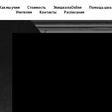
Как мы учим
Стоимость
ЭпишколаOnline
Помощь шко
Учителям
Контакты
Расписание