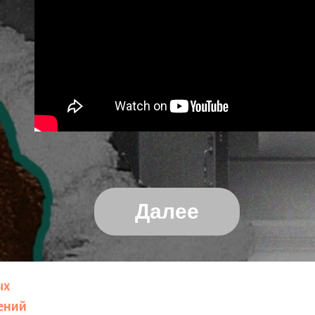
Далее
ых
щений