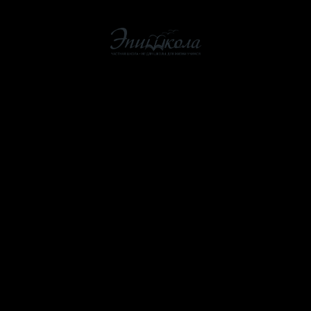
О школе
Как мы учим
Стоимость
ЭпишколаOnline
Помощь школе
Учителям
Контакты
Расписание