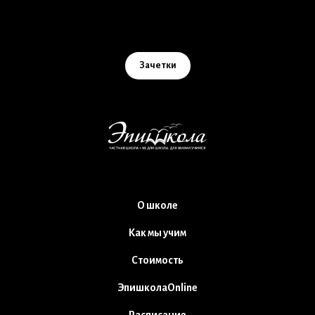
Зачетки
О школе
Как мы учим
Стоимость
ЭпишколаOnline