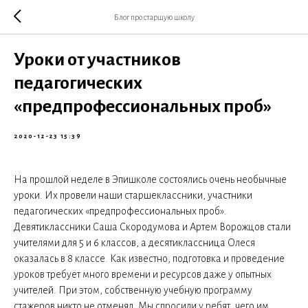
Блог про старшую школу
Уроки от участников
педагогических
«предпрофессиональных проб»
2020-12-23 15:39
На прошлой неделе в Эпишколе состоялись очень необычные
уроки. Их провели наши старшеклассники, участники
педагогических «предпрофессиональных проб».
Девятиклассники Саша Скородумова и Артем Ворожцов стали
учителями для 5 и 6 классов, а десятиклассница Олеся
оказалась в 8 классе. Как известно, подготовка и проведение
уроков требует много времени и ресурсов даже у опытных
учителей. При этом, собственную учебную программу
стажеров никто не отменял. Мы спросили у ребят, чего им